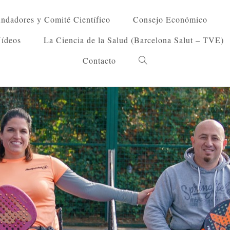
ndadores y Comité Científico
Consejo Económico
Vídeos
La Ciencia de la Salud (Barcelona Salut – TVE)
Contacto
Alternar
búsqueda
de
la
web