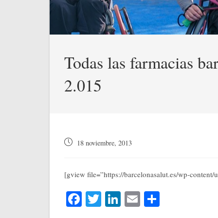
Todas las farmacias bar
2.015
Publicación
18 noviembre, 2013
de
la
entrada:
[gview file=”https://barcelonasalut.es/wp-conte
Fa
T
Li
E
C
ce
wi
nk
m
o