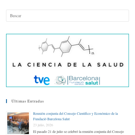
ce
wi
nk
m
o
bo
tte
ed
ail
m
ok
r
In
pa
rti
r
Últimas Entradas
Reunión conjunta del Consejo Científico y Económico de la
Fundació Barcelona Salut
23 julio, 2026
El pasado 21 de julio se celebró la reunión conjunta del Consejo