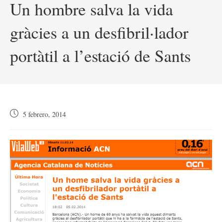
Un hombre salva la vida
gràcies a un desfibril·lador
portàtil a l’estació de Sants
Publicación
5 febrero, 2014
de
la
entrada: