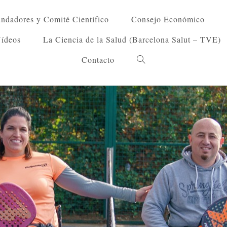
ndadores y Comité Científico
Consejo Económico
Vídeos
La Ciencia de la Salud (Barcelona Salut – TVE)
Contacto
Alternar
búsqueda
de
la
web