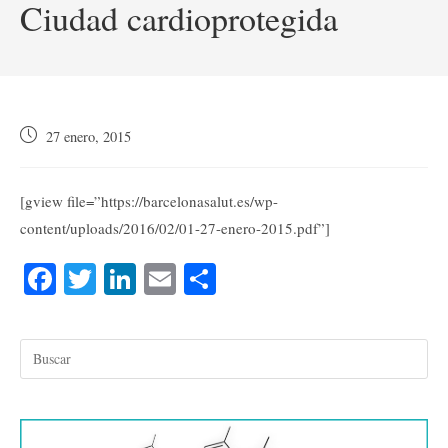
Ciudad cardioprotegida
Publicación
27 enero, 2015
de
la
entrada:
[gview file=”https://barcelonasalut.es/wp-
content/uploads/2016/02/01-27-enero-2015.pdf”]
Fa
T
Li
E
C
ce
wi
nk
m
o
bo
tte
ed
ail
m
ok
r
In
pa
rti
r