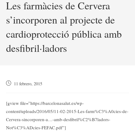
Les farmàcies de Cervera
s’incorporen al projecte de
cardioprotecció pública amb
desfibril·ladors
Publicación
11 febrero, 2015
de
la
entrada:
[gview file=”https://barcelonasalut.es/wp-
content/uploads/2016/05/11-02-2015-Les-farm%C3%A0cies-de-
Cervera-sincorporen-a…-amb-desfibril%C2%B7ladors-
Not%C3%ADcies-FEFAC.pdf”]