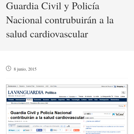
Guardia Civil y Policía
Nacional contrubuirán a la
salud cardiovascular
Publicación
8 junio, 2015
de
la
entrada: