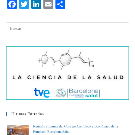
Fa
T
Li
E
C
ce
wi
nk
m
o
bo
tte
ed
ail
m
ok
r
In
pa
rti
r
Últimas Entradas
Reunión conjunta del Consejo Científico y Económico de la
Fundació Barcelona Salut