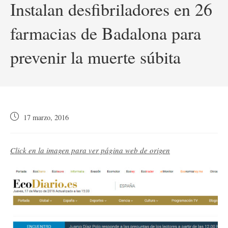
Instalan desfibriladores en 26
farmacias de Badalona para
prevenir la muerte súbita
Publicación
17 marzo, 2016
de
la
entrada:
Click en la imagen para ver página web de origen