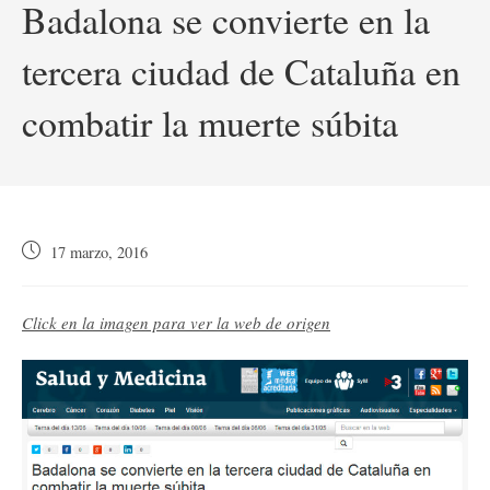
Badalona se convierte en la
tercera ciudad de Cataluña en
combatir la muerte súbita
Publicación
17 marzo, 2016
de
la
entrada:
Click en la imagen para ver la web de origen