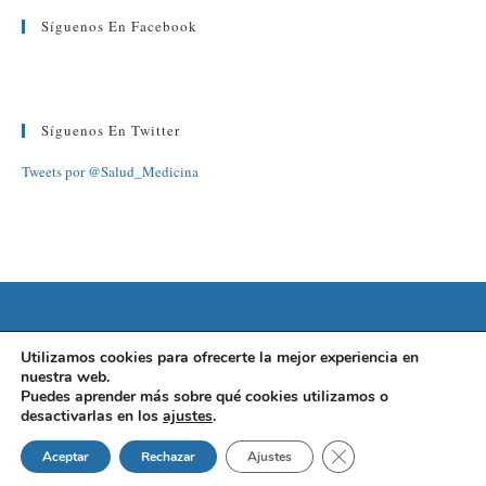
Síguenos En Facebook
Síguenos En Twitter
Tweets por @Salud_Medicina
©2022 FUNDACIÓN BARCELONA SALUD
Utilizamos cookies para ofrecerte la mejor experiencia en
nuestra web.
AVISO LEGAL
|
POLÍTICA DE PRIVACIDAD
|
POLÍTICA DE
Puedes aprender más sobre qué cookies utilizamos o
desactivarlas en los
ajustes
.
COOKIES
Cerrar el banner de 
Aceptar
Rechazar
Ajustes