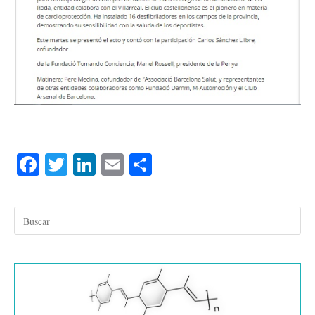
Fa
T
Li
E
C
ce
wi
nk
m
o
bo
tte
ed
ail
m
ok
r
In
pa
rti
r