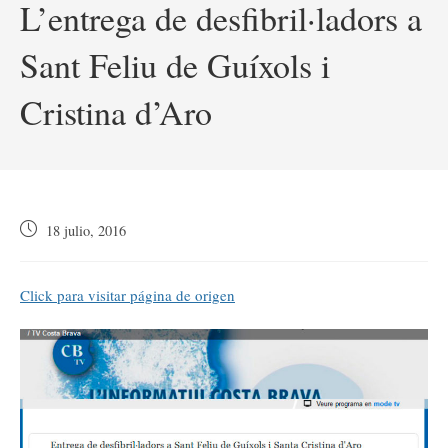
L’entrega de desfibril·ladors a
Sant Feliu de Guíxols i
Cristina d’Aro
Publicación
18 julio, 2016
de
la
entrada:
Click para visitar página de origen