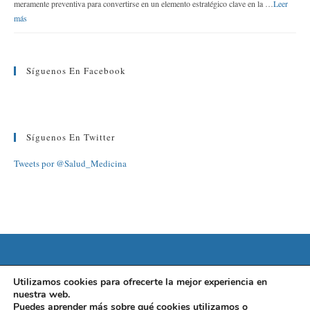
meramente preventiva para convertirse en un elemento estratégico clave en la …
Leer
más
Síguenos En Facebook
Síguenos En Twitter
Tweets por @Salud_Medicina
©2022 FUNDACIÓN BARCELONA SALUD
Utilizamos cookies para ofrecerte la mejor experiencia en
nuestra web.
AVISO LEGAL
|
POLÍTICA DE PRIVACIDAD
|
POLÍTICA DE
Puedes aprender más sobre qué cookies utilizamos o