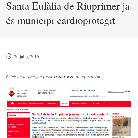
Santa Eulàlia de Riuprimer ja
és municipi cardioprotegit
Publicación
20 julio, 2016
de
la
entrada:
Click en la imagen para visitar web de aparición