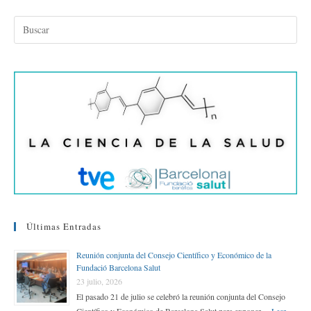
bo
tte
ed
ail
m
ok
r
In
pa
rti
r
Últimas Entradas
Reunión conjunta del Consejo Científico y Económico de la
Fundació Barcelona Salut
23 julio, 2026
El pasado 21 de julio se celebró la reunión conjunta del Consejo