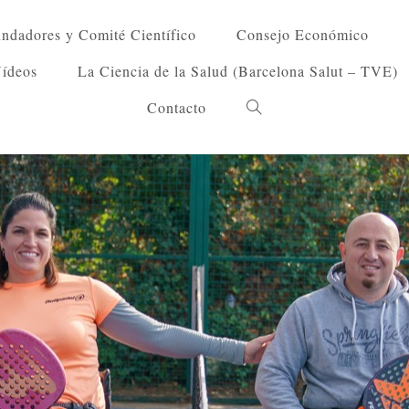
ndadores y Comité Científico
Consejo Económico
Vídeos
La Ciencia de la Salud (Barcelona Salut – TVE)
Contacto
Alternar
búsqueda
de
la
web