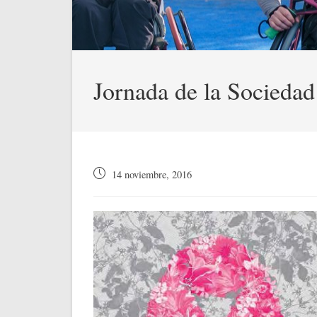
Jornada de la Sociedad
Publicación
14 noviembre, 2016
de
la
entrada: