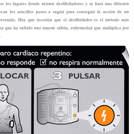
os los lugares donde existen desfibriladores y se hará una difusión
can los sencillos pasos a seguir para conseguir la acción de un
brevenida. Hay que recordar que el desfibrilador es el método más
na que ha sufrido una muerte súbita, enfermedad que multiplica por
.