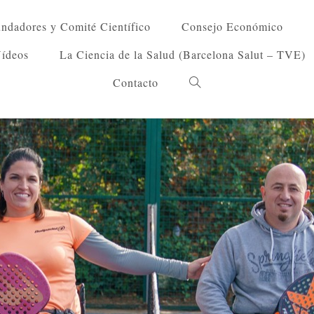
ndadores y Comité Científico
Consejo Económico
Vídeos
La Ciencia de la Salud (Barcelona Salut – TVE)
Contacto
Alternar
búsqueda
de
la
web