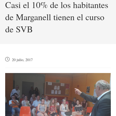
Casi el 10% de los habitantes
de Marganell tienen el curso
de SVB
Publicación
20 julio, 2017
de
la
entrada: