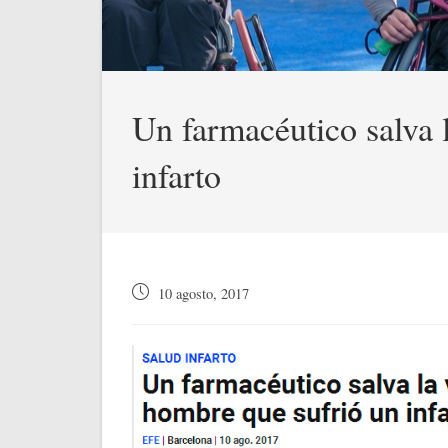
Un farmacéutico salva 
infarto
Publicación
10 agosto, 2017
de
la
entrada: