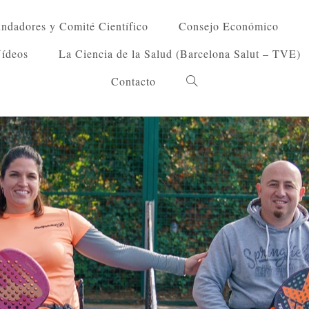
ndadores y Comité Científico
Consejo Económico
Vídeos
La Ciencia de la Salud (Barcelona Salut – TVE)
Contacto
Alternar
búsqueda
de
la
web