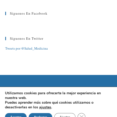
Síguenos En Facebook
Síguenos En Twitter
Tweets por @Salud_Medicina
©2022 FUNDACIÓN BARCELONA SALUD
Utilizamos cookies para ofrecerte la mejor experiencia en
nuestra web.
AVISO LEGAL
|
POLÍTICA DE PRIVACIDAD
|
POLÍTICA DE
Puedes aprender más sobre qué cookies utilizamos o
desactivarlas en los
ajustes
.
COOKIES
Cerrar el banner de 