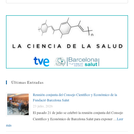
ok
r
In
pa
rti
r
Últimas Entradas
Reunión conjunta del Consejo Científico y Económico de la
Fundació Barcelona Salut
23 julio, 2026
El pasado 21 de julio se celebró la reunión conjunta del Consejo
Científico y Económico de Barcelona Salut para exponer …
Leer
más