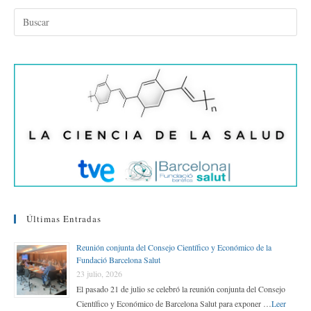
bo
tte
ed
ail
m
ok
r
In
pa
rti
r
Últimas Entradas
Reunión conjunta del Consejo Científico y Económico de la
Fundació Barcelona Salut
23 julio, 2026
El pasado 21 de julio se celebró la reunión conjunta del Consejo
Científico y Económico de Barcelona Salut para exponer …
Leer