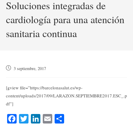
Soluciones integradas de
cardiología para una atención
sanitaria continua
Publicación
3 septiembre, 2017
de
la
entrada:
[gview file=”https://barcelonasalut.es/wp-
content/uploads/2017/09/LARAZON.SEPTIEMBRE2017.ESC_.p
df”]
Fa
T
Li
E
C
ce
wi
nk
m
o