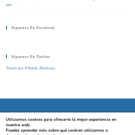
más
Síguenos En Facebook
Síguenos En Twitter
Tweets por @Salud_Medicina
©2022 FUNDACIÓN BARCELONA SALUD
Utilizamos cookies para ofrecerte la mejor experiencia en
nuestra web.
AVISO LEGAL
|
POLÍTICA DE PRIVACIDAD
|
POLÍTICA DE
Puedes aprender más sobre qué cookies utilizamos o