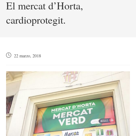
El mercat d’Horta,
cardioprotegit.
Publicación
22 marzo, 2018
de
la
entrada: