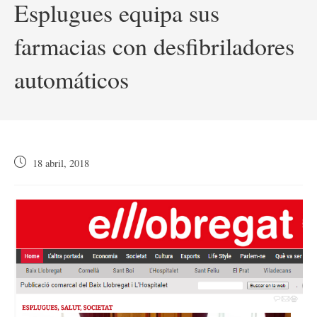
Esplugues equipa sus
farmacias con desfibriladores
automáticos
Publicación
18 abril, 2018
de
la
entrada: