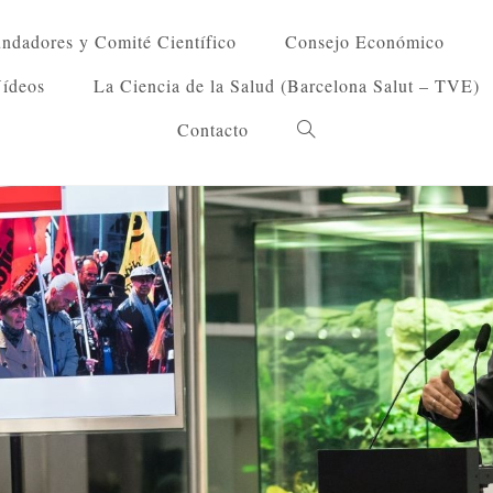
ndadores y Comité Científico
Consejo Económico
Vídeos
La Ciencia de la Salud (Barcelona Salut – TVE)
Contacto
Alternar
búsqueda
de
la
web