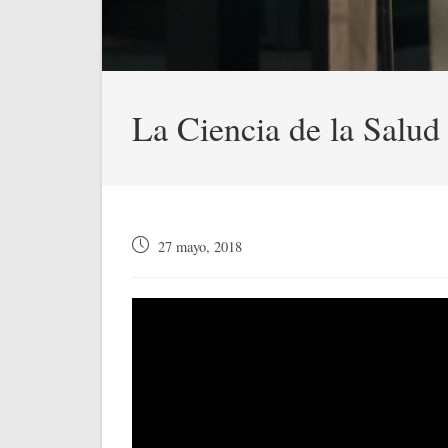
La Ciencia de la Salud 
Publicación
27 mayo, 2018
de
la
entrada: