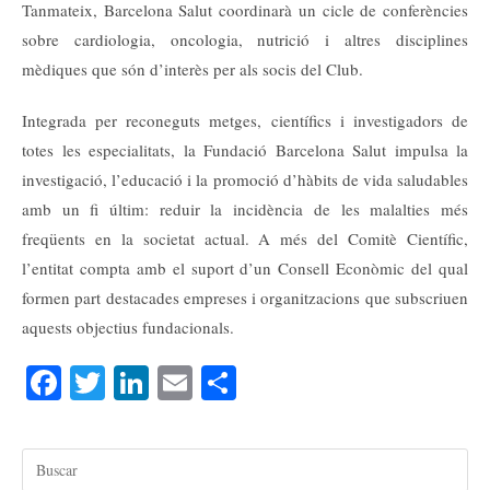
Tanmateix, Barcelona Salut coordinarà un cicle de conferències
sobre cardiologia, oncologia, nutrició i altres disciplines
mèdiques que són d’interès per als socis del Club.
Integrada per reconeguts metges, científics i investigadors de
totes les especialitats, la Fundació Barcelona Salut impulsa la
investigació, l’educació i la promoció d’hàbits de vida saludables
amb un fi últim: reduir la incidència de les malalties més
freqüents en la societat actual. A més del Comitè Científic,
l’entitat compta amb el suport d’un Consell Econòmic del qual
formen part destacades empreses i organitzacions que subscriuen
aquests objectius fundacionals.
Fa
T
Li
E
C
ce
wi
nk
m
o
bo
tte
ed
ail
m
ok
r
In
pa