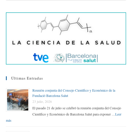
rti
r
Últimas Entradas
Reunión conjunta del Consejo Científico y Económico de la
Fundació Barcelona Salut
23 julio, 2026
El pasado 21 de julio se celebró la reunión conjunta del Consejo
Científico y Económico de Barcelona Salut para exponer …
Leer
más