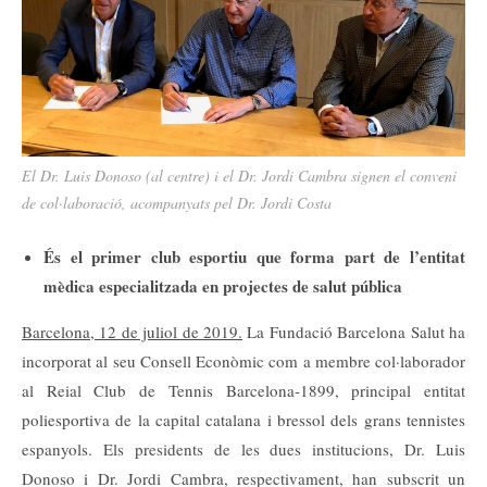
El Dr. Luis Donoso (al centre) i el Dr. Jordi Cambra signen el conveni
de col·laboració, acompanyats pel Dr. Jordi Costa
És el primer club esportiu que forma part de l’entitat
mèdica especialitzada en projectes de salut pública
Barcelona, 12 de juliol de 2019.
La Fundació Barcelona Salut ha
incorporat al seu Consell Econòmic com a membre col·laborador
al Reial Club de Tennis Barcelona-1899, principal entitat
poliesportiva de la capital catalana i bressol dels grans tennistes
espanyols. Els presidents de les dues institucions, Dr. Luis
Donoso i Dr. Jordi Cambra, respectivament, han subscrit un