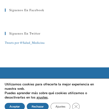
Síguenos En Facebook
Síguenos En Twitter
Tweets por @Salud_Medicina
©2022 FUNDACIÓN BARCELONA SALUD
Utilizamos cookies para ofrecerte la mejor experiencia en
nuestra web.
AVISO LEGAL
|
POLÍTICA DE PRIVACIDAD
|
POLÍTICA DE
Puedes aprender más sobre qué cookies utilizamos o
desactivarlas en los
ajustes
.
COOKIES
Cerrar el banner de 
Aceptar
Rechazar
Ajustes