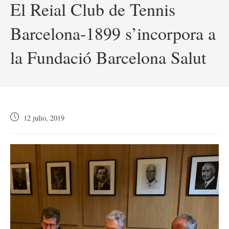
El Reial Club de Tennis
Barcelona-1899 s’incorpora a
la Fundació Barcelona Salut
Publicación
12 julio, 2019
de
la
entrada: