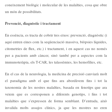
coneixement biològic i molecular de les malalties, cosa que obre
un món de possibilitats.
Prevenció, diagnòstic i tractament
En essència, es tracta de cobrir tres eixos: prevenció, diagnòstic (i
aquí entren eines com la seqüenciació massiva, biòpsies líquides,
citometries de flux, etc.) i tractament, i en aquest cas no només
per a pacients amb càncer, sinó també per a aspectes com la
immunoteràpia, els T-CAR, les talassèmies, les hemofílies, etc.
En el cas de la neurologia, la medicina de precisió canviarà molt
el paradigma amb el que fins ara abordàvem fins i tot la
taxonomia de les nostres malalties, basada en fenotips que ara
veiem que es corresponen a diferents genotips, i fins i tot
malalties que s’expressen de forma semblant. D’entrada, això
invalida molts assajos clínics, ja que les mostres no eren