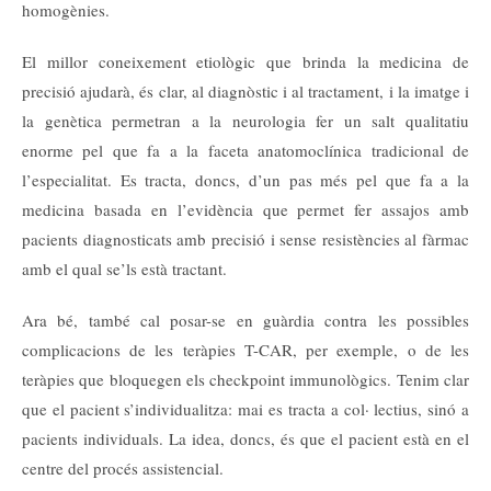
homogènies.
El millor coneixement etiològic que brinda la medicina de
precisió ajudarà, és clar, al diagnòstic i al tractament, i la imatge i
la genètica permetran a la neurologia fer un salt qualitatiu
enorme pel que fa a la faceta anatomoclínica tradicional de
l’especialitat. Es tracta, doncs, d’un pas més pel que fa a la
medicina basada en l’evidència que permet fer assajos amb
pacients diagnosticats amb precisió i sense resistències al fàrmac
amb el qual se’ls està tractant.
Ara bé, també cal posar-se en guàrdia contra les possibles
complicacions de les teràpies T-CAR, per exemple, o de les
teràpies que bloquegen els checkpoint immunològics. Tenim clar
que el pacient s’individualitza: mai es tracta a col· lectius, sinó a
pacients individuals. La idea, doncs, és que el pacient està en el
centre del procés assistencial.