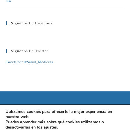
más
Síguenos En Facebook
Síguenos En Twitter
Tweets por @Salud_Medicina
©2022 FUNDACIÓN BARCELONA SALUD
Utilizamos cookies para ofrecerte la mejor experiencia en
nuestra web.
AVISO LEGAL
|
POLÍTICA DE PRIVACIDAD
|
POLÍTICA DE
Puedes aprender más sobre qué cookies utilizamos o
desactivarlas en los
ajustes
.
COOKIES