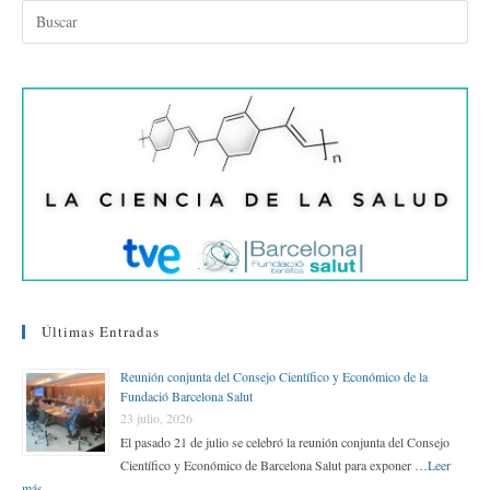
bo
tte
ed
ail
m
ok
r
In
pa
rti
r
Últimas Entradas
Reunión conjunta del Consejo Científico y Económico de la
Fundació Barcelona Salut
23 julio, 2026
El pasado 21 de julio se celebró la reunión conjunta del Consejo
Científico y Económico de Barcelona Salut para exponer …
Leer
más