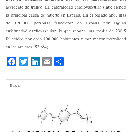
accidente de tráfico. La enfermedad cardiovascular sigue siendo
la principal causa de muerte en España. En el pasado año, más
de 120.000 personas fallecieron en España por alguna
enfermedad cardiovascular, lo que supone una media de 230,5
fallecidos por cada 100.000 habitantes y con mayor mortalidad
en las mujeres (53,6%).
Fa
T
Li
E
C
ce
wi
nk
m
o
bo
tte
ed
ail
m
ok
r
In
pa
rti
r