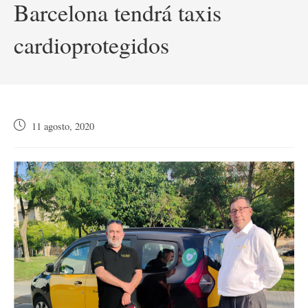
Barcelona tendrá taxis
cardioprotegidos
Publicación
11 agosto, 2020
de
la
entrada: