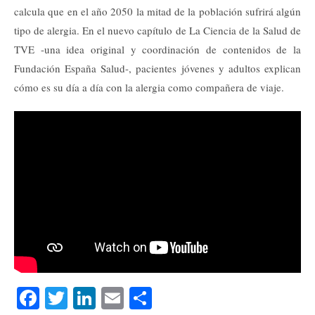
calcula que en el año 2050 la mitad de la población sufrirá algún
tipo de alergia. En el nuevo capítulo de La Ciencia de la Salud de
TVE -una idea original y coordinación de contenidos de la
Fundación España Salud-, pacientes jóvenes y adultos explican
cómo es su día a día con la alergia como compañera de viaje.
Fa
T
Li
E
C