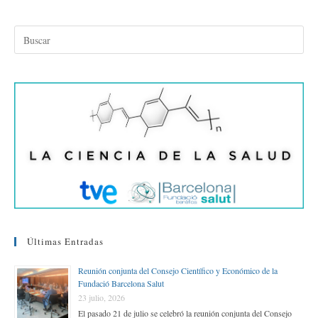
ce
wi
nk
m
o
bo
tte
ed
ail
m
ok
r
In
pa
rti
r
Últimas Entradas
Reunión conjunta del Consejo Científico y Económico de la
Fundació Barcelona Salut
23 julio, 2026
El pasado 21 de julio se celebró la reunión conjunta del Consejo