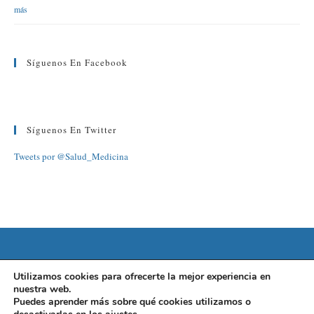
más
Síguenos En Facebook
Síguenos En Twitter
Tweets por @Salud_Medicina
©2022 FUNDACIÓN BARCELONA SALUD
Utilizamos cookies para ofrecerte la mejor experiencia en
nuestra web.
AVISO LEGAL
|
POLÍTICA DE PRIVACIDAD
|
POLÍTICA DE
Puedes aprender más sobre qué cookies utilizamos o
COOKIES