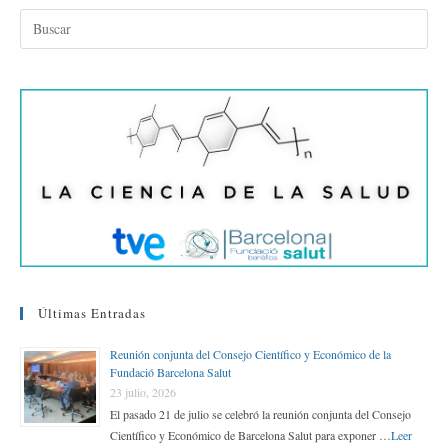
bo
tte
ed
ail
m
ok
r
In
pa
rti
r
Últimas Entradas
Reunión conjunta del Consejo Científico y Económico de la
Fundació Barcelona Salut
23 julio, 2026
El pasado 21 de julio se celebró la reunión conjunta del Consejo
Científico y Económico de Barcelona Salut para exponer …
Leer