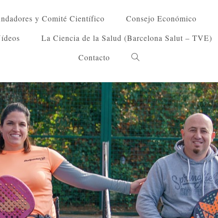
ndadores y Comité Científico
Consejo Económico
Vídeos
La Ciencia de la Salud (Barcelona Salut – TVE)
Contacto
Alternar
búsqueda
de
la
web