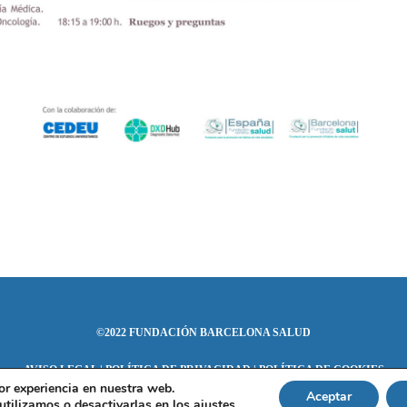
©2022 FUNDACIÓN BARCELONA SALUD
AVISO LEGAL
|
POLÍTICA DE PRIVACIDAD
|
POLÍTICA DE COOKIES
or experiencia en nuestra web.
Aceptar
tilizamos o desactivarlas en los
ajustes
.