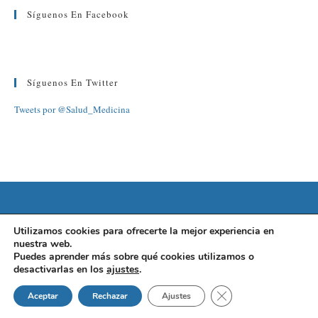
Síguenos En Facebook
Síguenos En Twitter
Tweets por @Salud_Medicina
©2022 FUNDACIÓN BARCELONA SALUD
Utilizamos cookies para ofrecerte la mejor experiencia en
nuestra web.
AVISO LEGAL
|
POLÍTICA DE PRIVACIDAD
|
POLÍTICA DE
Puedes aprender más sobre qué cookies utilizamos o
desactivarlas en los
ajustes
.
COOKIES
Cerrar el banner de 
Aceptar
Rechazar
Ajustes