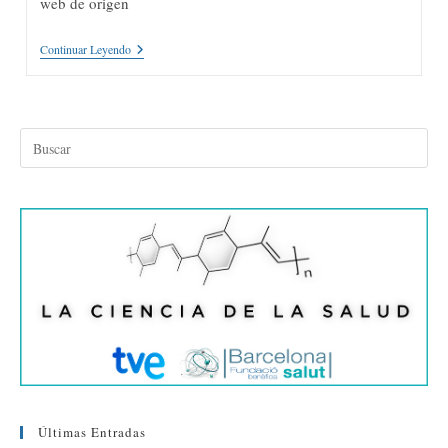
web de origen
Badalona
Continuar Leyendo
Dota
Tots
Els
Seus
Mercats
Municipals
De
Desfibril·ladors
Automàtics
Últimas Entradas