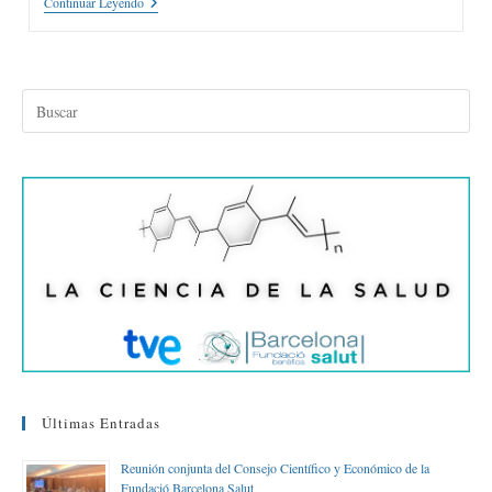
Fomento
Continuar Leyendo
Del
Trabajo
Colabora
Con
La
Asociación
Barcelona
Salud
Para
Una
Ciudadanía
Cardioprotegida
Últimas Entradas
Reunión conjunta del Consejo Científico y Económico de la
Fundació Barcelona Salut