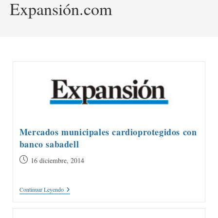
Expansión.com
Mercados municipales cardioprotegidos con
banco sabadell
Publicación
16 diciembre, 2014
de
la
Mercados
Continuar Leyendo
entrada:
Municipales
Cardioprotegidos
Con