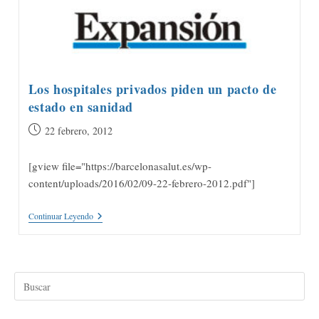
Banco
Sabadell
Los hospitales privados piden un pacto de
estado en sanidad
Publicación
22 febrero, 2012
de
la
[gview file="https://barcelonasalut.es/wp-
entrada:
content/uploads/2016/02/09-22-febrero-2012.pdf"]
Los
Continuar Leyendo
Hospitales
Privados
Piden
Un
Pacto
De
Estado
En
Sanidad