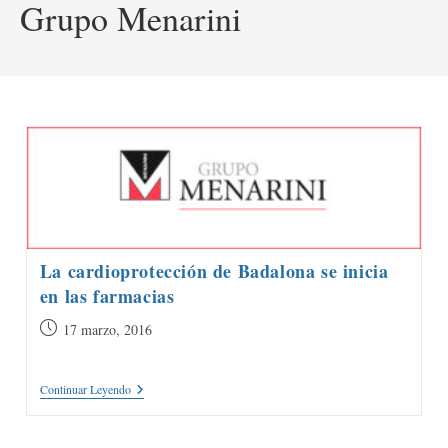
Grupo Menarini
La cardioprotección de Badalona se inicia
en las farmacias
Publicación
17 marzo, 2016
de
la
La
Continuar Leyendo
entrada:
Cardioprotección
De
Badalona