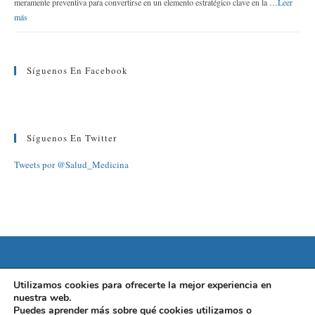
meramente preventiva para convertirse en un elemento estratégico clave en la …
Leer
más
Síguenos En Facebook
Síguenos En Twitter
Tweets por @Salud_Medicina
©2022 FUNDACIÓN BARCELONA SALUD
Utilizamos cookies para ofrecerte la mejor experiencia en
nuestra web.
AVISO LEGAL
|
POLÍTICA DE PRIVACIDAD
|
POLÍTICA DE
Puedes aprender más sobre qué cookies utilizamos o