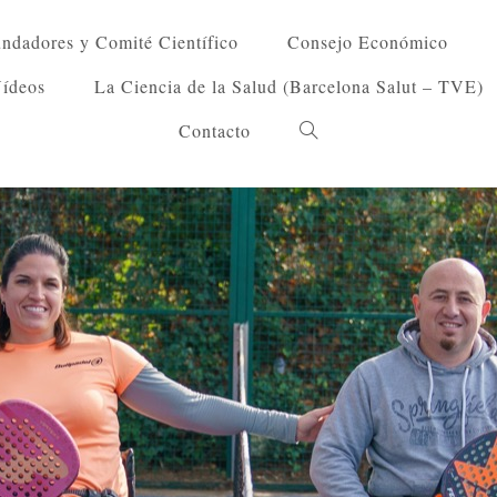
ndadores y Comité Científico
Consejo Económico
Vídeos
La Ciencia de la Salud (Barcelona Salut – TVE)
Contacto
Alternar
búsqueda
de
la
web