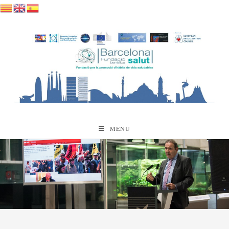
Saltar
al
contenido
MENÚ