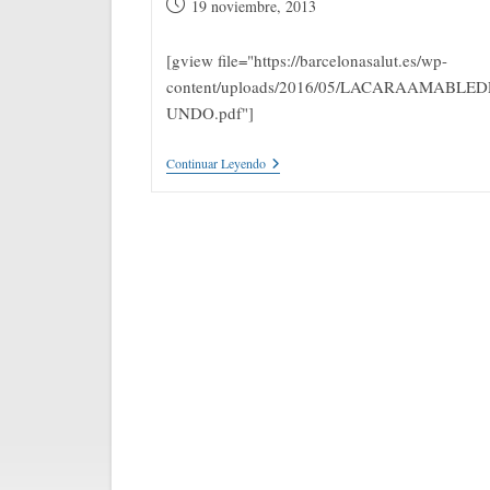
Publicación
19 noviembre, 2013
de
la
[gview file="https://barcelonasalut.es/wp-
entrada:
content/uploads/2016/05/LACARAAMABLE
UNDO.pdf"]
Todas
Continuar Leyendo
Las
Farmacias
De
Barcelona
Contarán
Con
Un
Desfibrilador
Antes
De
2.015,
Iniciativa
Pionera
En
El
Mundo