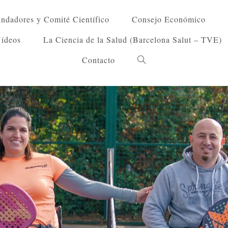
ndadores y Comité Científico
Consejo Económico
Vídeos
La Ciencia de la Salud (Barcelona Salut – TVE)
Contacto
Alternar
búsqueda
de
la
web