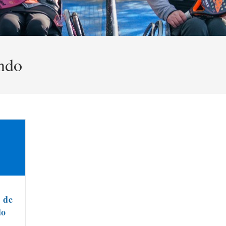
ndo
s de
do