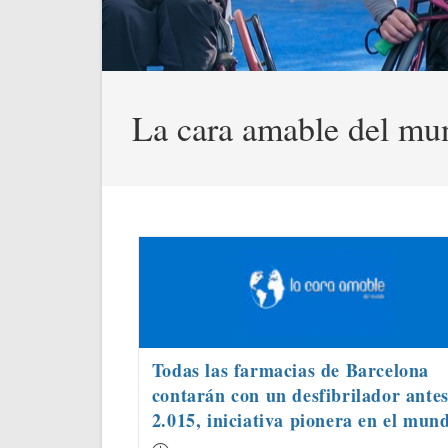
La cara amable del mu
Todas las farmacias de Barcelona
contarán con un desfibrilador ante
2.015, iniciativa pionera en el mun