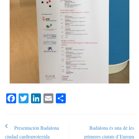
Fa
T
Li
E
C
ce
wi
nk
m
o
bo
tte
ed
ail
m
ok
r
In
pa
Presentación Badalona
Badalona és una de les
Post navigation
rti
ciudad cardioprotegida
primeres ciutats d’Europa